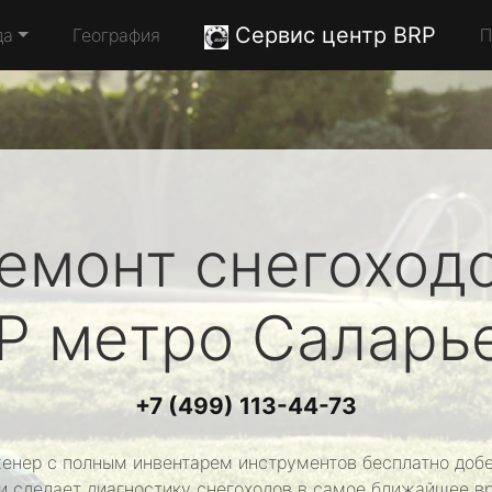
Сервис центр BRP
да
География
П
емонт снегоход
P
метро Саларь
+7 (499) 113-44-73
енер с полным инвентарем инструментов бесплатно добе
и сделает диагностику снегоходов в самое ближайшее в