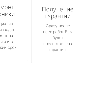
монт
Получение
хники
гарантии
циалист
Сразу после
изводит
всех работ Вам
монт на
будет
сте и в
предоставлена
кий срок.
гарантия.