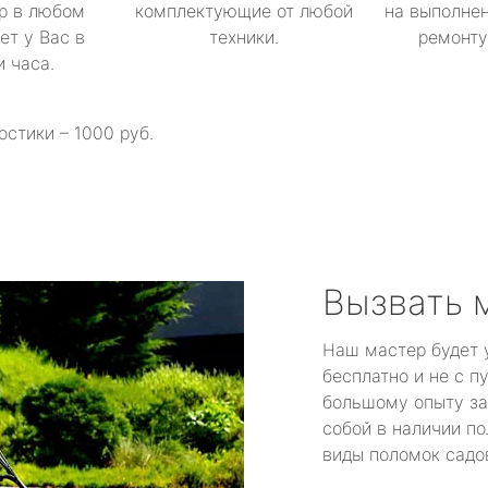
р в любом
комплектующие от любой
на выполнен
ет у Вас в
техники.
ремонту 
и часа.
остики – 1000 руб.
Вызвать 
Наш мастер будет 
бесплатно и не с п
большому опыту за
собой в наличии по
виды поломок садов