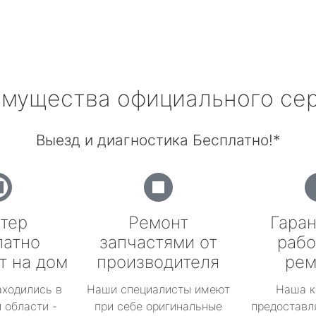
мущества официального се
Выезд и диагностика Бесплатно!*
тер
Ремонт
Гаран
латно
запчастями от
рабо
т на дом
производителя
рем
аходились в
Наши специалисты имеют
Наша к
 области -
при себе оригинальные
предоставл