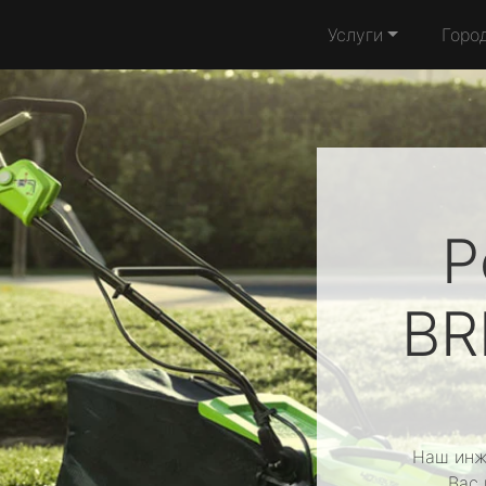
Услуги
Горо
Р
BR
Наш инж
Вас 