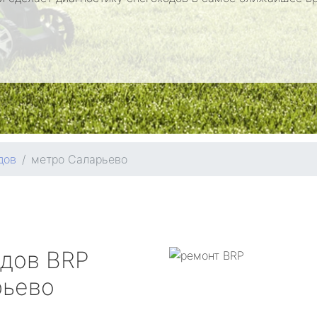
дов
метро Саларьево
одов
BRP
рьево