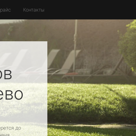
райс
Контакты
ов
ево
рется до
ремя.