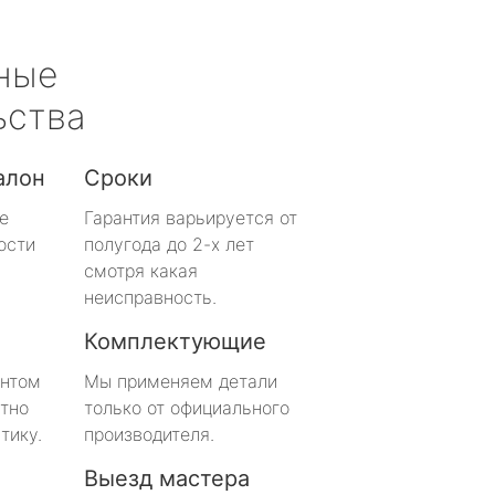
ные
ьства
алон
Сроки
е
Гарантия варьируется от
ости
полугода до 2-х лет
смотря какая
неисправность.
Комплектующие
онтом
Мы применяем детали
тно
только от официального
тику.
производителя.
Выезд мастера