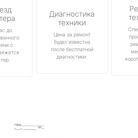
Ре
езд
Диагностика
те
тера
техники
Спе
ас до
Цена за ремонт
про
ованного
будет известна
ре
ени с
после бесплатной
ме
вяжется
диагностики.
корот
тер.