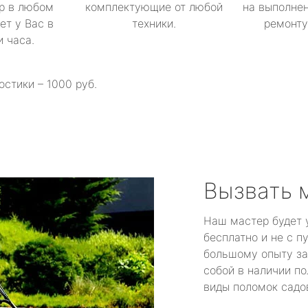
р в любом
комплектующие от любой
на выполнен
ет у Вас в
техники.
ремонту 
и часа.
остики – 1000 руб.
Вызвать 
Наш мастер будет 
бесплатно и не с п
большому опыту за
собой в наличии по
виды поломок садов