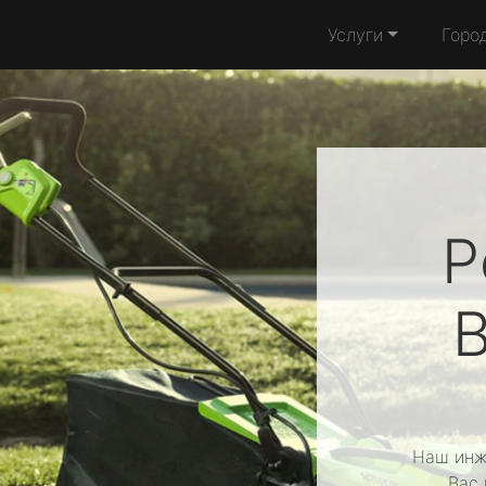
Услуги
Горо
Р
Наш инж
Вас 