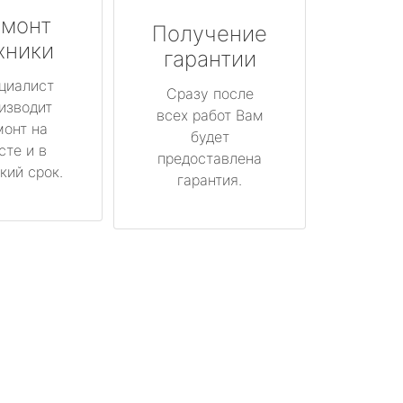
монт
Получение
хники
гарантии
циалист
Сразу после
изводит
всех работ Вам
монт на
будет
сте и в
предоставлена
кий срок.
гарантия.