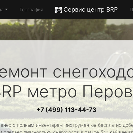
Сервис центр BRP
да
География
П
емонт снегоход
BRP
метро Перов
+7 (499) 113-44-73
енер с полным инвентарем инструментов бесплатно добе
и сделает диагностику снегоходов в самое ближайшее в