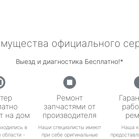
мущества официального се
Выезд и диагностика Бесплатно!*
тер
Ремонт
Гаран
латно
запчастями от
рабо
т на дом
производителя
рем
аходились в
Наши специалисты имеют
Наша к
 области -
при себе оригинальные
предоставл