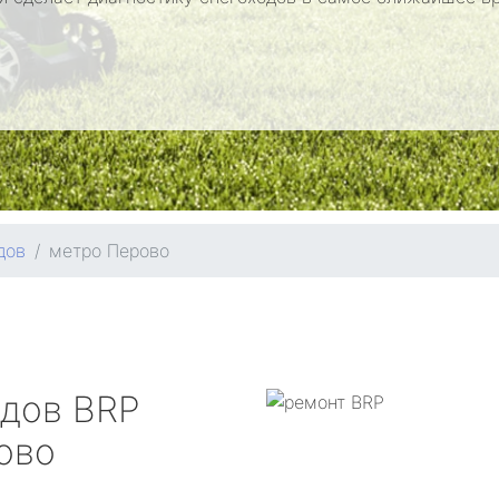
дов
метро Перово
одов
BRP
ово