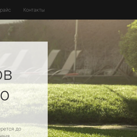
райс
Контакты
ов
о
рется до
ремя.