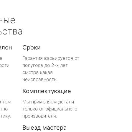
ные
ьства
алон
Сроки
е
Гарантия варьируется от
ости
полугода до 2-х лет
смотря какая
неисправность.
Комплектующие
онтом
Мы применяем детали
тно
только от официального
тику.
производителя.
Выезд мастера