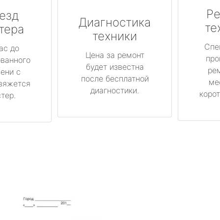
Ре
езд
Диагностика
те
тера
техники
Спе
ас до
Цена за ремонт
про
ованного
будет известна
ре
ени с
после бесплатной
ме
вяжется
диагностики.
корот
тер.