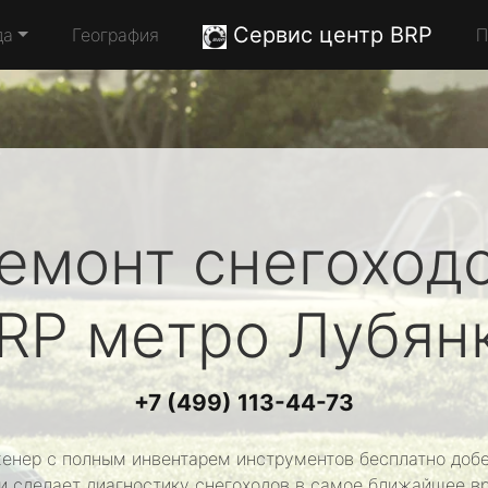
Сервис центр BRP
да
География
П
емонт снегоход
RP
метро Лубян
+7 (499) 113-44-73
енер с полным инвентарем инструментов бесплатно добе
и сделает диагностику снегоходов в самое ближайшее в