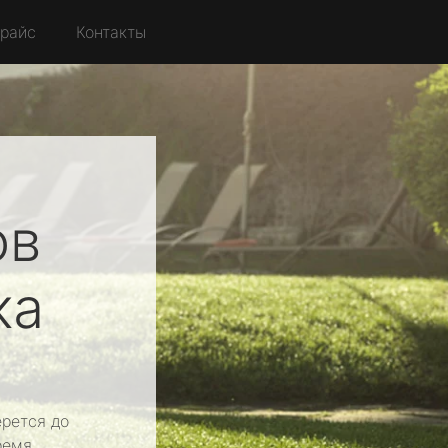
райс
Контакты
ов
ка
рется до
ремя.