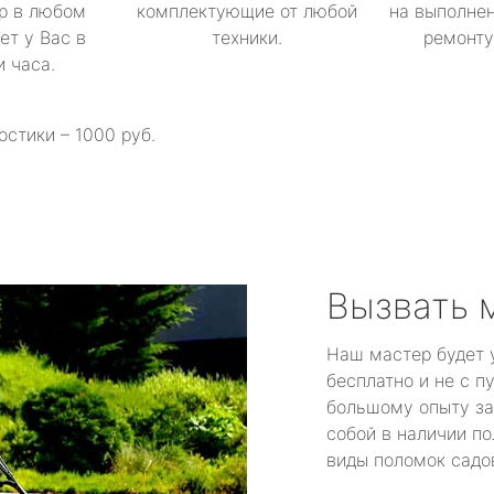
р в любом
комплектующие от любой
на выполнен
ет у Вас в
техники.
ремонту 
и часа.
остики – 1000 руб.
Вызвать 
Наш мастер будет 
бесплатно и не с п
большому опыту за
собой в наличии по
виды поломок садов