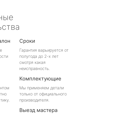
ные
ьства
алон
Сроки
е
Гарантия варьируется от
ости
полугода до 2-х лет
смотря какая
неисправность.
Комплектующие
онтом
Мы применяем детали
тно
только от официального
тику.
производителя.
Выезд мастера