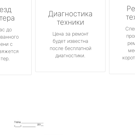
Ре
езд
Диагностика
те
тера
техники
Спе
ас до
Цена за ремонт
про
ованного
будет известна
ре
ени с
после бесплатной
ме
вяжется
диагностики.
корот
тер.