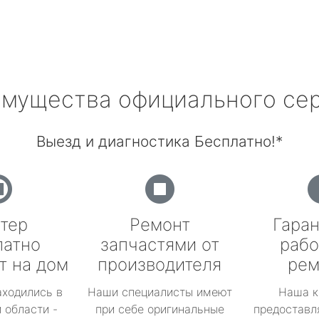
мущества официального се
Выезд и диагностика Бесплатно!*
тер
Ремонт
Гаран
латно
запчастями от
рабо
т на дом
производителя
рем
аходились в
Наши специалисты имеют
Наша к
 области -
при себе оригинальные
предоставл