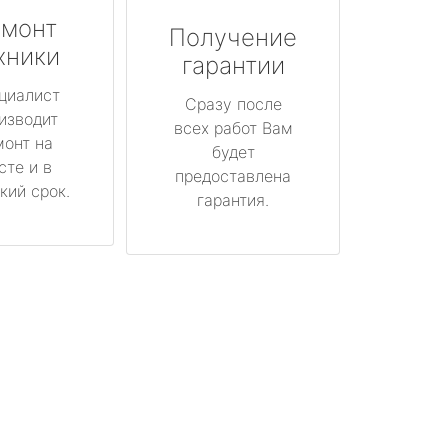
монт
Получение
хники
гарантии
циалист
Сразу после
изводит
всех работ Вам
монт на
будет
сте и в
предоставлена
кий срок.
гарантия.