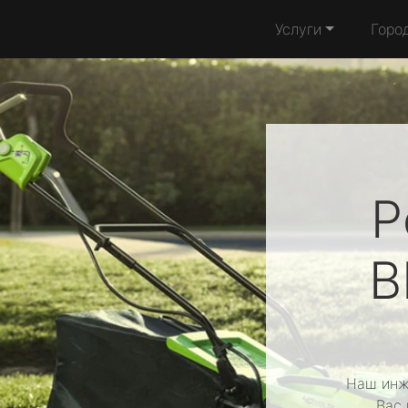
Услуги
Горо
Р
B
Наш инж
Вас 