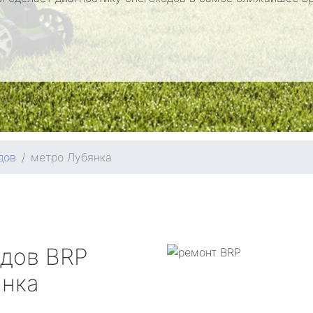
дов
метро Лубянка
одов
BRP
янка