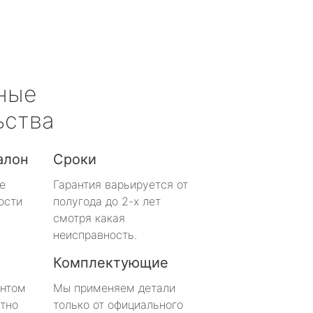
ные
ьства
алон
Сроки
е
Гарантия варьируется от
ости
полугода до 2-х лет
смотря какая
неисправность.
Комплектующие
онтом
Мы применяем детали
тно
только от официального