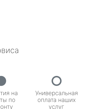
рвиса
тия на
Универсальная
ты по
оплата наших
онту
услуг