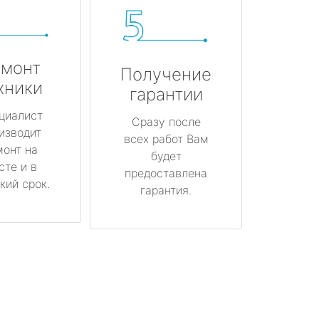
монт
Получение
хники
гарантии
циалист
Сразу после
изводит
всех работ Вам
монт на
будет
сте и в
предоставлена
кий срок.
гарантия.