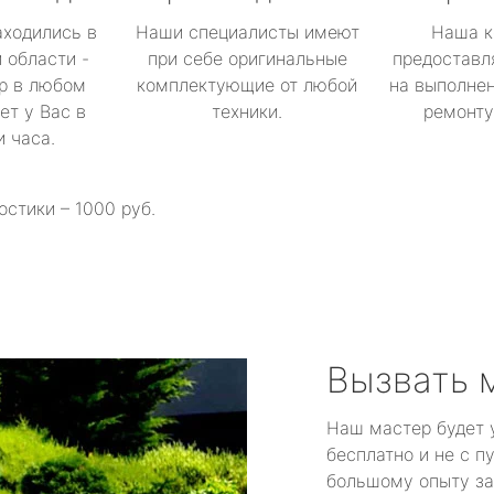
аходились в
Наши специалисты имеют
Наша к
 области -
при себе оригинальные
предоставл
р в любом
комплектующие от любой
на выполнен
ет у Вас в
техники.
ремонту 
и часа.
остики – 1000 руб.
Вызвать 
Наш мастер будет 
бесплатно и не с п
большому опыту за