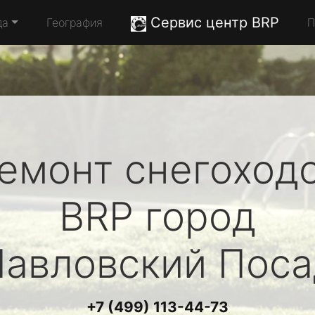
Сервис центр BRP
да
География
П
емонт снегоход
BRP
город
Павловский Поса
+7 (499) 113-44-73