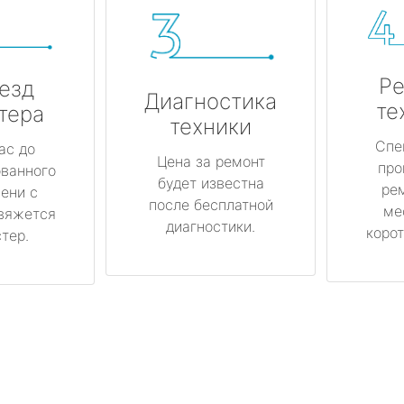
Ре
езд
Диагностика
те
тера
техники
Спе
ас до
Цена за ремонт
про
ованного
будет известна
ре
ени с
после бесплатной
ме
вяжется
диагностики.
корот
тер.