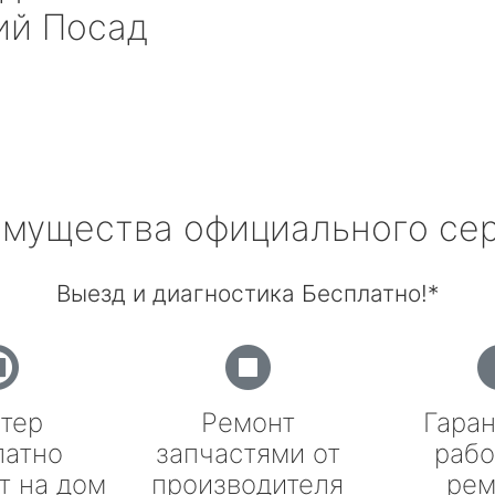
ий Посад
мущества официального се
Выезд и диагностика Бесплатно!*
тер
Ремонт
Гаран
латно
запчастями от
рабо
т на дом
производителя
рем