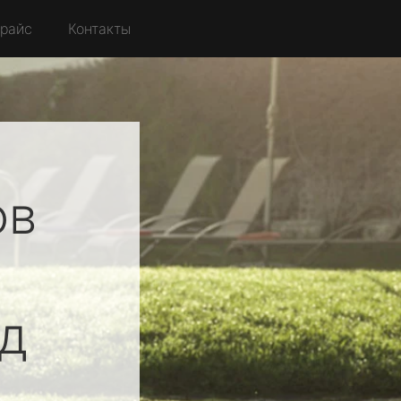
райс
Контакты
ов
д