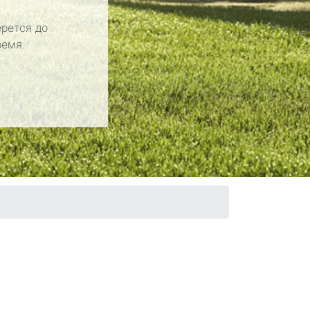
рется до
ремя.