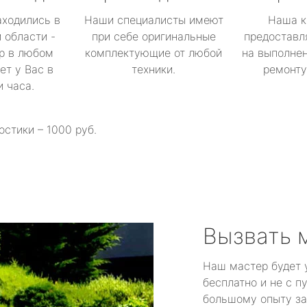
аходились в
Наши специалисты имеют
Наша к
 области -
при себе оригинальные
предоставл
р в любом
комплектующие от любой
на выполнен
ет у Вас в
техники.
ремонту 
и часа.
остики – 1000 руб.
Вызвать 
Наш мастер будет 
бесплатно и не с п
большому опыту за