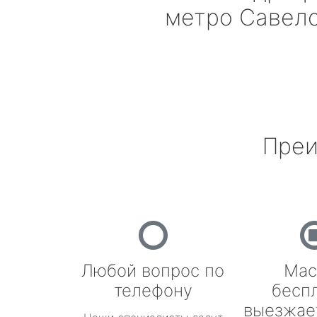
метро Савел
Преи
Любой вопрос по
Мас
телефону
бесп
выезжае