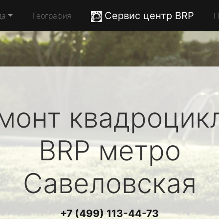
Сервис центр BRP
да
География
П
монт квадроцик
BRP
метро
Савеловская
+7 (499) 113-44-73