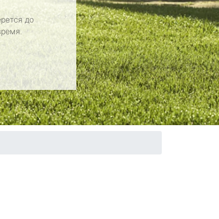
рется до
время.