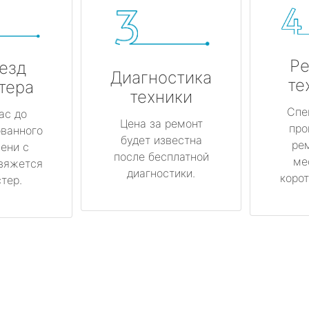
Ре
езд
Диагностика
те
тера
техники
Спе
ас до
Цена за ремонт
про
ованного
будет известна
ре
ени с
после бесплатной
ме
вяжется
диагностики.
корот
тер.