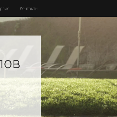
райс
Контакты
лов