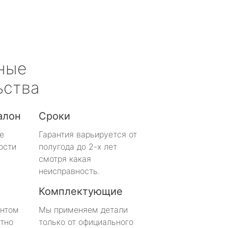
ные
ьства
алон
Сроки
е
Гарантия варьируется от
ости
полугода до 2-х лет
смотря какая
неисправность.
Комплектующие
онтом
Мы применяем детали
тно
только от официального