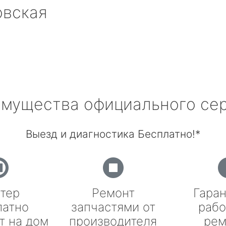
овская
мущества официального се
Выезд и диагностика Бесплатно!*
тер
Ремонт
Гаран
латно
запчастями от
рабо
т на дом
производителя
рем