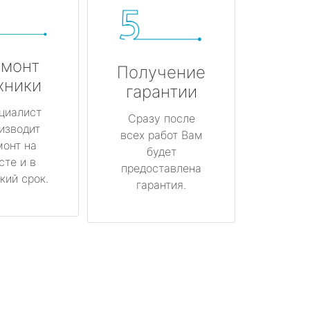
монт
Получение
хники
гарантии
циалист
Сразу после
изводит
всех работ Вам
монт на
будет
сте и в
предоставлена
кий срок.
гарантия.