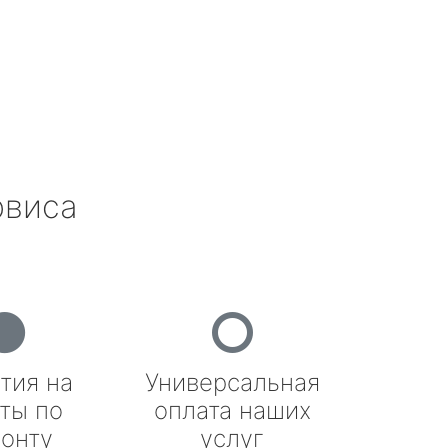
рвиса
тия на
Универсальная
ты по
оплата наших
онту
услуг