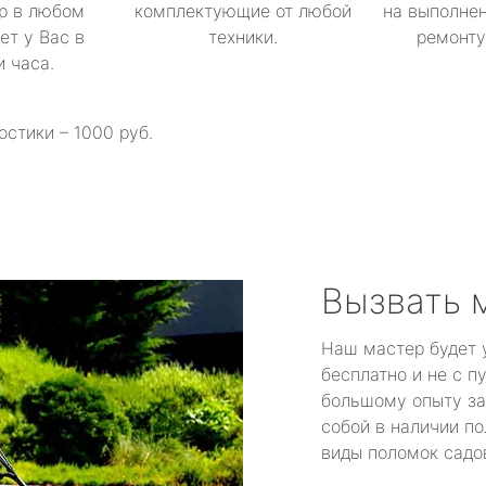
р в любом
комплектующие от любой
на выполнен
ет у Вас в
техники.
ремонту 
и часа.
остики – 1000 руб.
Вызвать 
Наш мастер будет 
бесплатно и не с п
большому опыту за
собой в наличии по
виды поломок садов