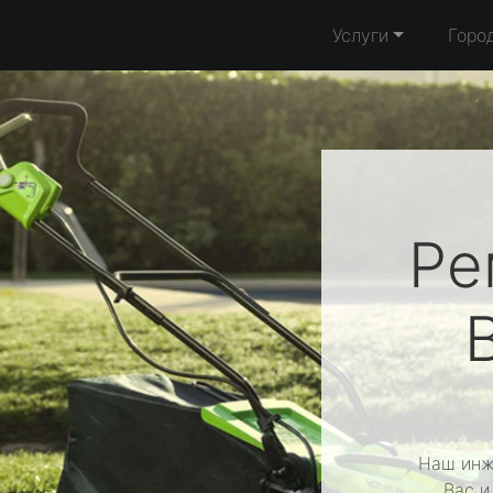
Услуги
Горо
Ре
Наш инж
Вас и