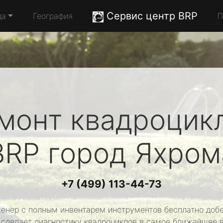
Сервис центр BRP
да
География
П
монт квадроцик
BRP
город Яхром
+7 (499) 113-44-73
енер с полным инвентарем инструментов бесплатно добе
 сделает диагностику квадроциклов в самое ближайшее 