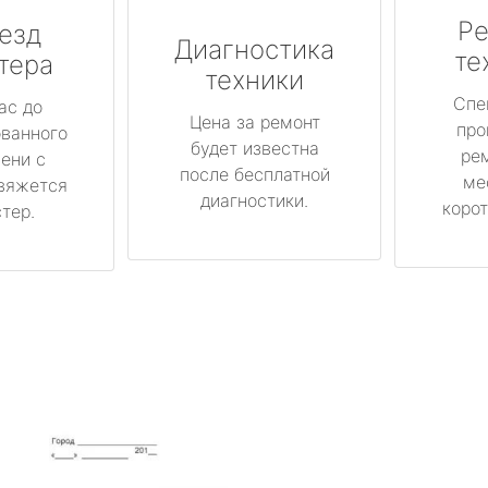
Ре
езд
Диагностика
те
тера
техники
Спе
ас до
Цена за ремонт
про
ованного
будет известна
ре
ени с
после бесплатной
ме
вяжется
диагностики.
корот
тер.