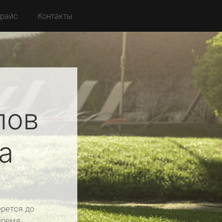
райс
Контакты
лов
а
рется до
время.