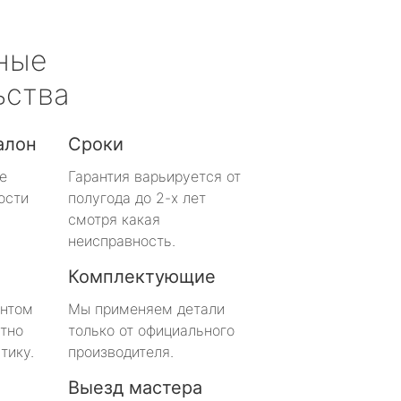
ные
ьства
алон
Сроки
е
Гарантия варьируется от
ости
полугода до 2-х лет
смотря какая
неисправность.
Комплектующие
онтом
Мы применяем детали
тно
только от официального
тику.
производителя.
Выезд мастера