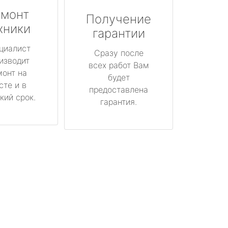
монт
Получение
хники
гарантии
циалист
Сразу после
изводит
всех работ Вам
монт на
будет
сте и в
предоставлена
кий срок.
гарантия.