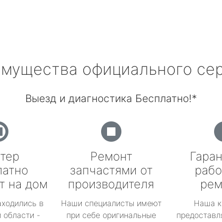
мущества официального се
Выезд и диагностика Бесплатно!*
тер
Ремонт
Гаран
латно
запчастями от
рабо
т на дом
производителя
рем
аходились в
Наши специалисты имеют
Наша к
 области -
при себе оригинальные
предоставл