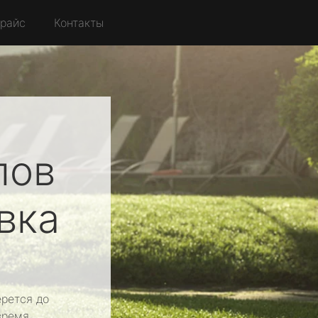
райс
Контакты
лов
вка
рется до
время.