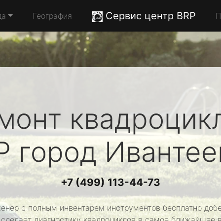
Сервис центр BRP
да
География
П
монт квадроцик
P
город Ивантее
+7 (499) 113-44-73
енер с полным инвентарем инструментов бесплатно добе
 сделает диагностику квадроциклов в самое ближайшее 