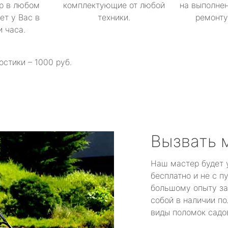
р в любом
комплектующие от любой
на выполнен
ет у Вас в
техники.
ремонту 
и часа.
остики – 1000 руб.
Вызвать 
Наш мастер будет 
бесплатно и не с п
большому опыту за
собой в наличии по
виды поломок садов