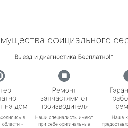
мущества официального се
Выезд и диагностика Бесплатно!*
тер
Ремонт
Гаран
латно
запчастями от
рабо
т на дом
производителя
рем
аходились в
Наши специалисты имеют
Наша к
 области -
при себе оригинальные
предоставл