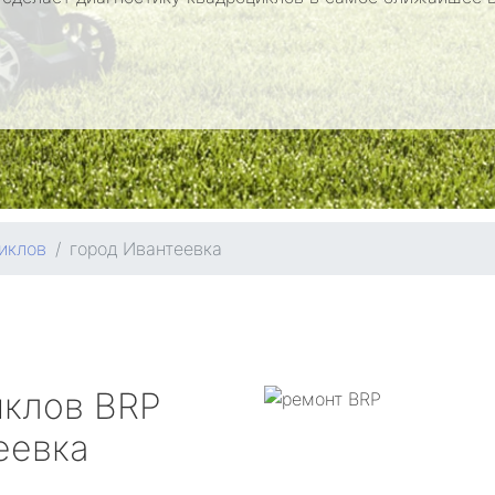
иклов
город Ивантеевка
иклов
BRP
еевка