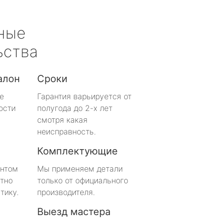
ные
ьства
алон
Сроки
е
Гарантия варьируется от
ости
полугода до 2-х лет
смотря какая
неисправность.
Комплектующие
онтом
Мы применяем детали
тно
только от официального
тику.
производителя.
Выезд мастера