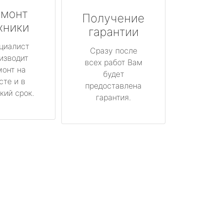
монт
Получение
хники
гарантии
циалист
Сразу после
изводит
всех работ Вам
монт на
будет
сте и в
предоставлена
кий срок.
гарантия.