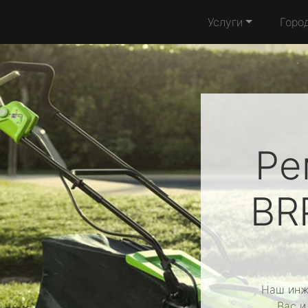
Услуги
Горо
Ре
BR
Наш инж
Вас и