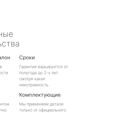
ные
ьства
алон
Сроки
е
Гарантия варьируется от
ости
полугода до 2-х лет
смотря какая
неисправность.
Комплектующие
онтом
Мы применяем детали
тно
только от официального