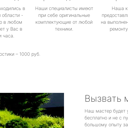
аходились в
Наши специалисты имеют
Наша к
 области -
при себе оригинальные
предоставл
р в любом
комплектующие от любой
на выполнен
ет у Вас в
техники.
ремонту 
и часа.
остики – 1000 руб.
Вызвать 
Наш мастер будет 
бесплатно и не с п
большому опыту за