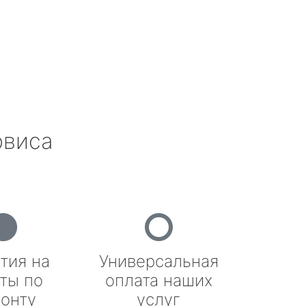
рвиса
тия на
Универсальная
ты по
оплата наших
онту
услуг