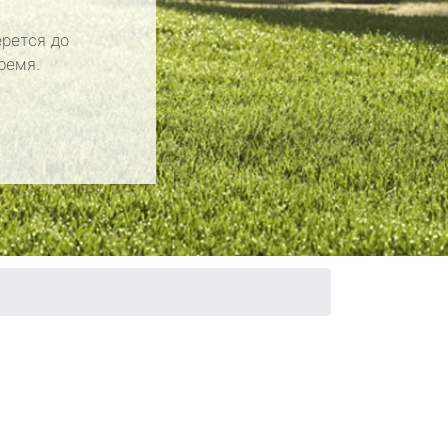
рется до
ремя.