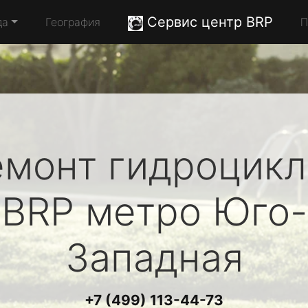
Сервис центр BRP
да
География
П
емонт гидроцикл
BRP
метро Юго-
Западная
+7 (499) 113-44-73