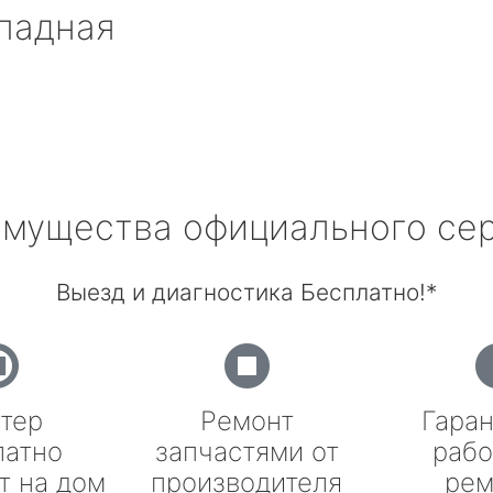
падная
мущества официального се
Выезд и диагностика Бесплатно!*
тер
Ремонт
Гаран
латно
запчастями от
рабо
т на дом
производителя
рем