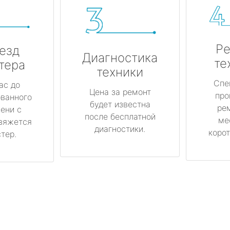
Ре
езд
Диагностика
те
тера
техники
Спе
ас до
Цена за ремонт
про
ованного
будет известна
ре
ени с
после бесплатной
ме
вяжется
диагностики.
корот
тер.