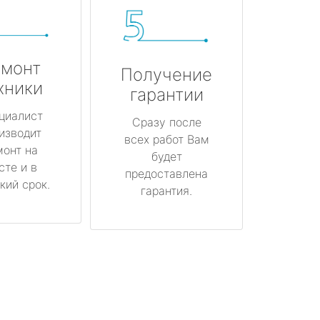
монт
Получение
хники
гарантии
циалист
Сразу после
изводит
всех работ Вам
монт на
будет
сте и в
предоставлена
кий срок.
гарантия.