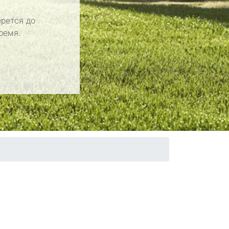
рется до
ремя.