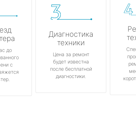
Ре
езд
Диагностика
те
тера
техники
Спе
ас до
Цена за ремонт
про
ованного
будет известна
ре
ени с
после бесплатной
ме
вяжется
диагностики.
корот
тер.