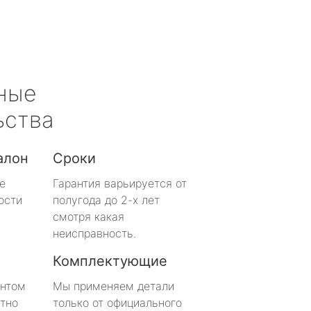
ные
ьства
алон
Сроки
е
Гарантия варьируется от
ости
полугода до 2-х лет
смотря какая
неисправность.
Комплектующие
онтом
Мы применяем детали
тно
только от официального