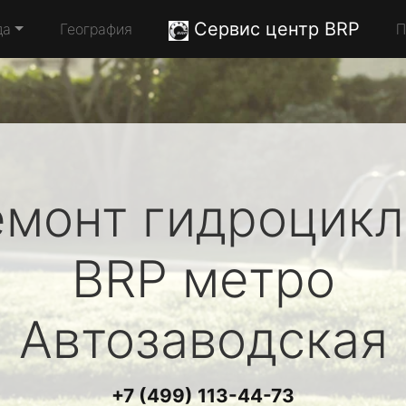
Сервис центр BRP
да
География
П
емонт гидроцикл
BRP
метро
Автозаводская
+7 (499) 113-44-73