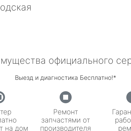
водская
мущества официального се
Выезд и диагностика Бесплатно!*
тер
Ремонт
Гаран
латно
запчастями от
рабо
т на дом
производителя
рем