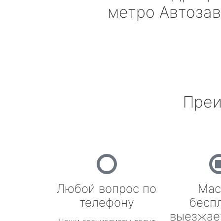
метро Автоза
Преи
Любой вопрос по
Мас
телефону
бесп
выезжае