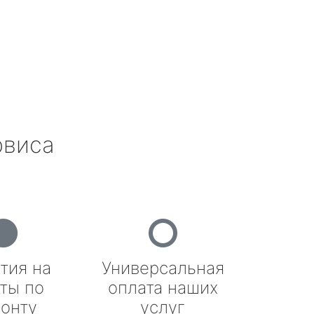
рвиса
тия на
Универсальная
ты по
оплата наших
онту
услуг