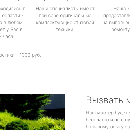
аходились в
Наши специалисты имеют
Наша к
 области -
при себе оригинальные
предоставл
р в любом
комплектующие от любой
на выполнен
ет у Вас в
техники.
ремонту 
и часа.
остики – 1000 руб.
Вызвать 
Наш мастер будет 
бесплатно и не с п
большому опыту за