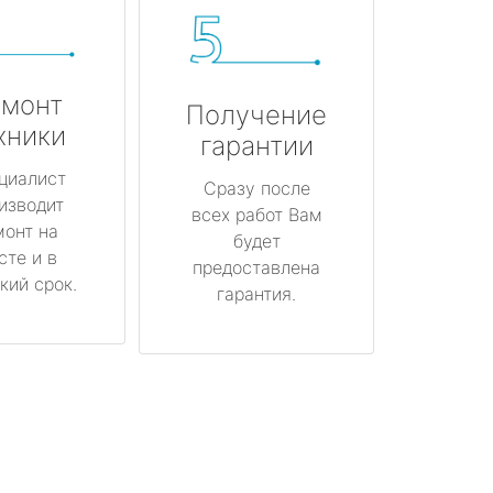
монт
Получение
хники
гарантии
циалист
Сразу после
изводит
всех работ Вам
монт на
будет
сте и в
предоставлена
кий срок.
гарантия.