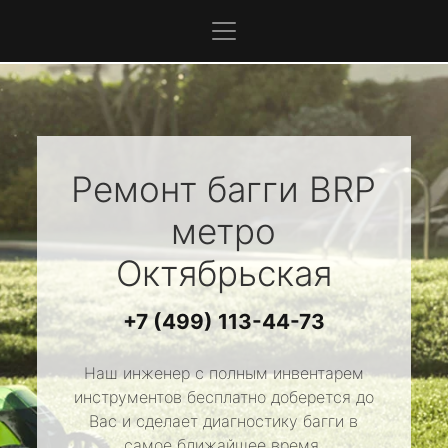
Ремонт багги
BRP
метро
Октябрьская
+7 (499) 113-44-73
Наш инженер с полным инвентарем
инструментов бесплатно доберется до
Вас и сделает диагностику багги в
самое ближайшее время.