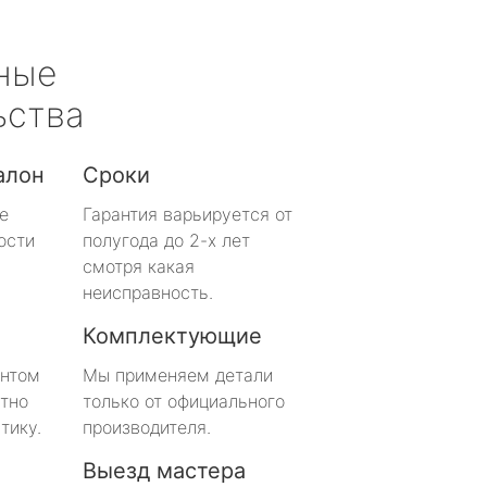
ные
ьства
алон
Сроки
е
Гарантия варьируется от
ости
полугода до 2-х лет
смотря какая
неисправность.
Комплектующие
онтом
Мы применяем детали
тно
только от официального
тику.
производителя.
Выезд мастера