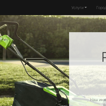
Услуги
Горо
Наш инж
В