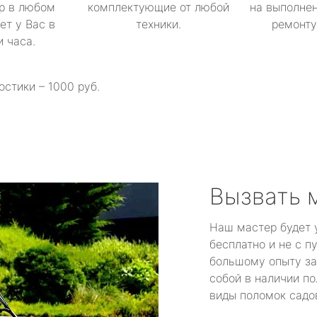
р в любом
комплектующие от любой
на выполнен
ет у Вас в
техники.
ремонту 
и часа.
остики – 1000 руб.
Вызвать 
Наш мастер будет 
бесплатно и не с п
большому опыту за
собой в наличии по
виды поломок садов