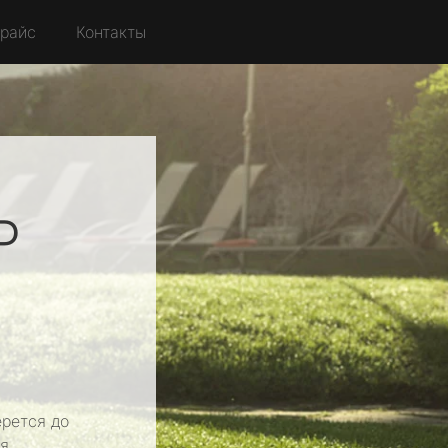
райс
Контакты
P
о
рется до
я.