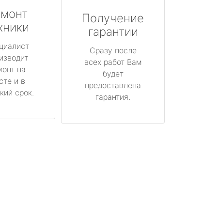
монт
Получение
хники
гарантии
циалист
Сразу после
изводит
всех работ Вам
монт на
будет
сте и в
предоставлена
кий срок.
гарантия.