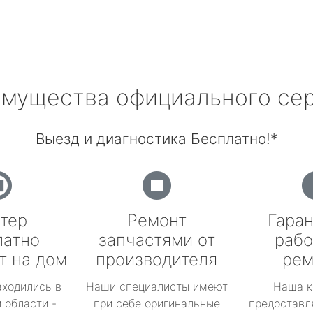
мущества официального се
Выезд и диагностика Бесплатно!*
тер
Ремонт
Гаран
латно
запчастями от
рабо
т на дом
производителя
рем
аходились в
Наши специалисты имеют
Наша к
 области -
при себе оригинальные
предоставл