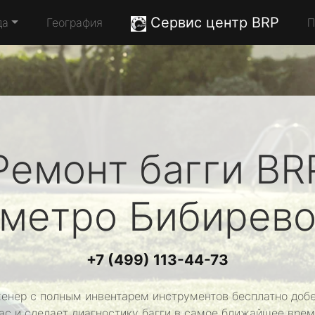
Сервис центр BRP
да
География
П
Ремонт багги
BR
метро Бибирев
+7 (499) 113-44-73
енер с полным инвентарем инструментов бесплатно добе
ас и сделает диагностику багги в самое ближайшее врем